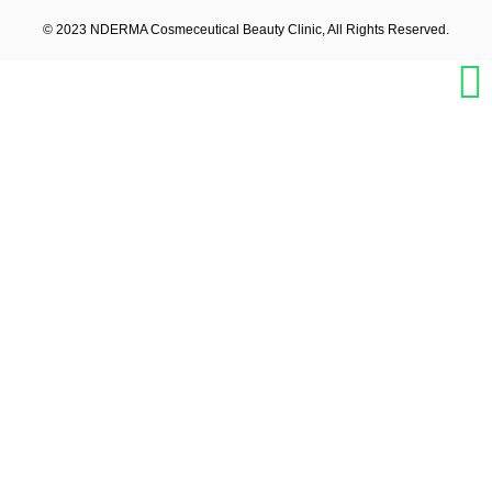
t
e
t
a
b
u
© 2023 NDERMA Cosmeceutical Beauty Clinic, All Rights Reserved.
g
o
b
r
o
e
a
k
m