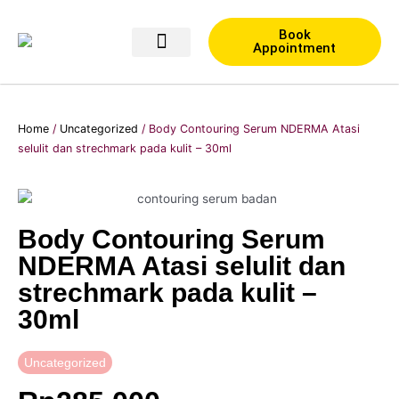
Skip
to
Book
Appointment
content
Blog NDerma
Home
/
Uncategorized
/ Body Contouring Serum NDERMA Atasi
selulit dan strechmark pada kulit – 30ml
Body Contouring Serum
NDERMA Atasi selulit dan
strechmark pada kulit –
30ml
Uncategorized