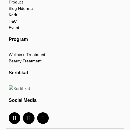
Product
Blog Nderma
Karir
T&C
Event
Program
Wellness Treatment
Beauty Treatment
Sertifikat
Social Media
I
F
Y
n
a
o
s
c
u