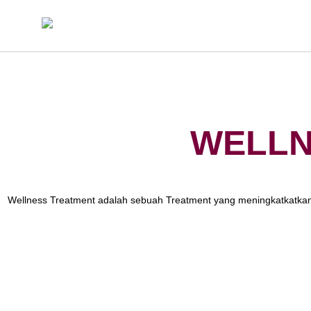
Skip
to
content
WELLN
Wellness Treatment adalah sebuah Treatment yang meningkatkatkan