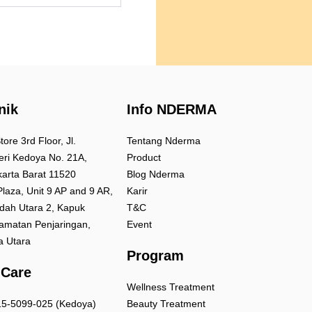
nik
Info NDERMA
ore 3rd Floor, Jl.
Tentang Nderma
eri Kedoya No. 21A,
Product
arta Barat 11520
Blog Nderma
laza, Unit 9 AP and 9 AR,
Karir
Indah Utara 2, Kapuk
T&C
amatan Penjaringan,
Event
a Utara
Program
 Care
Wellness Treatment
15-5099-025 (Kedoya)
Beauty Treatment