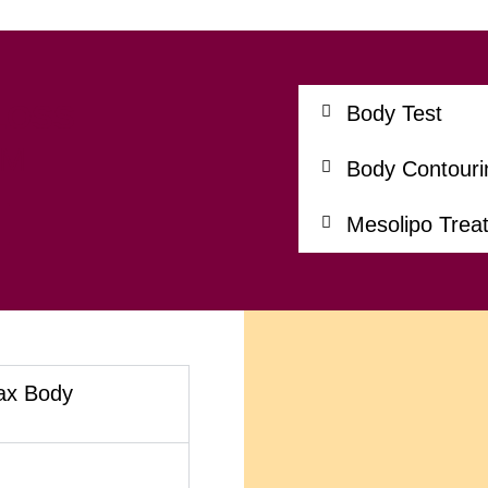
LOSS
Body Test
AM
Body Contouri
Mesolipo Trea
ax Body