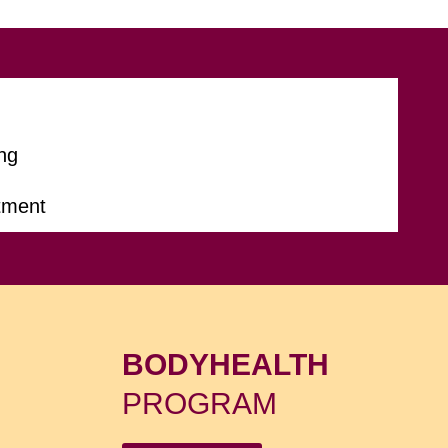
ng
tment
BODYHEALTH
PROGRAM