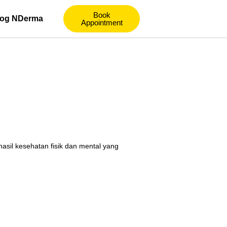
Book
log NDerma
Appointment
sil kesehatan fisik dan mental yang