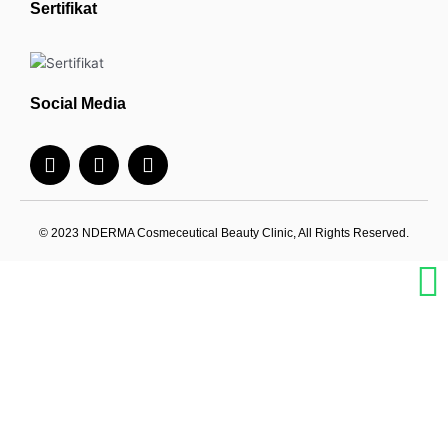
Sertifikat
Social Media
I
F
Y
n
a
o
s
c
u
t
e
t
a
b
u
© 2023 NDERMA Cosmeceutical Beauty Clinic, All Rights Reserved.
g
o
b
r
o
e
a
k
m