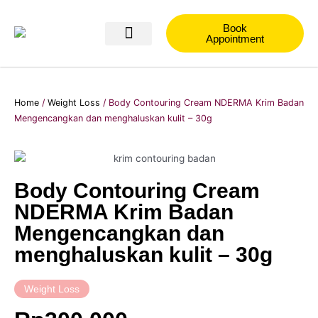
Skip
to
Book
content
Appointment
Blog NDerma
Home
/
Weight Loss
/ Body Contouring Cream NDERMA Krim Badan
Mengencangkan dan menghaluskan kulit – 30g
Body Contouring Cream
NDERMA Krim Badan
Mengencangkan dan
menghaluskan kulit – 30g
Weight Loss