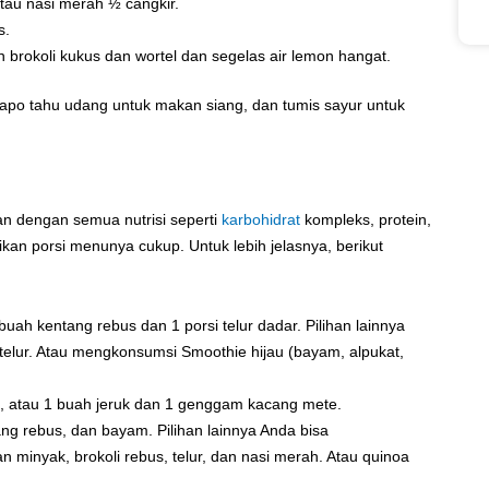
tau nasi merah ½ cangkir.
s.
brokoli kukus dan wortel dan segelas air lemon hangat.
sapo tahu udang untuk makan siang, dan tumis sayur untuk
an dengan semua nutrisi seperti
karbohidrat
kompleks, protein,
kan porsi menunya cukup. Untuk lebih jelasnya, berikut
uah kentang rebus dan 1 porsi telur dadar. Pilihan lainnya
telur. Atau mengkonsumsi Smoothie hijau (bayam, alpukat,
g, atau 1 buah jeruk dan 1 genggam kacang mete.
g rebus, dan bayam. Pilihan lainnya Anda bisa
nyak, brokoli rebus, telur, dan nasi merah. Atau quinoa