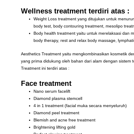
Wellness treatment terdiri atas :
Weight Loss treatment yang ditujukan untuk menurunk
body test, body contouring treatment, mesolipo treat
Body health treatment yaitu untuk merelaksasi dan m
body therapy, rest and relax body massage, lymphati
Aesthetics Treatment yaitu mengkombinasikan kosmetik de
yang prima didukung oleh bahan dari alam dengan sistem tek
Treatment ini terdiri atas :
Face treatment
Nano serum facelift
Diamond plasma stemcell
4 in 1 treatment (facial muka secara menyeluruh)
Diamond peel treatment
Blemish and acne free treatment
Brightening lifting gold