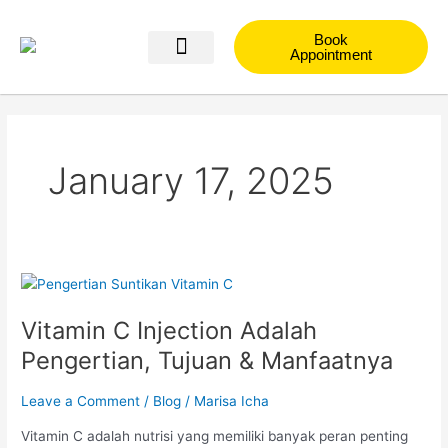
Skip
to
Book
content
Appointment
Blog NDerma
January 17, 2025
Vitamin
C
Vitamin C Injection Adalah
Injection
Adalah
Pengertian, Tujuan & Manfaatnya
Pengertian,
Tujuan
Leave a Comment
/
Blog
/
Marisa Icha
&
Manfaatnya
Vitamin C adalah nutrisi yang memiliki banyak peran penting