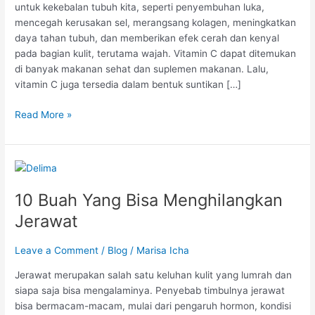
untuk kekebalan tubuh kita, seperti penyembuhan luka,
mencegah kerusakan sel, merangsang kolagen, meningkatkan
daya tahan tubuh, dan memberikan efek cerah dan kenyal
pada bagian kulit, terutama wajah. Vitamin C dapat ditemukan
di banyak makanan sehat dan suplemen makanan. Lalu,
vitamin C juga tersedia dalam bentuk suntikan […]
Read More »
10
Buah
10 Buah Yang Bisa Menghilangkan
Yang
Bisa
Jerawat
Menghilangkan
Jerawat
Leave a Comment
/
Blog
/
Marisa Icha
Jerawat merupakan salah satu keluhan kulit yang lumrah dan
siapa saja bisa mengalaminya. Penyebab timbulnya jerawat
bisa bermacam-macam, mulai dari pengaruh hormon, kondisi