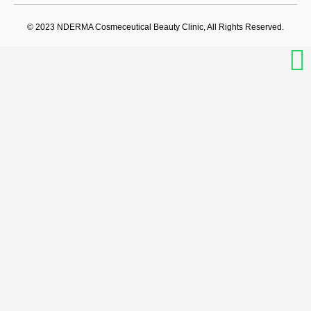
s
c
u
t
e
t
a
b
u
© 2023 NDERMA Cosmeceutical Beauty Clinic, All Rights Reserved.
g
o
b
r
o
e
a
k
m