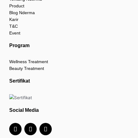
Product
Blog Nderma
Karir
T&C
Event
Program
Wellness Treatment
Beauty Treatment
Sertifikat
Social Media
I
F
Y
n
a
o